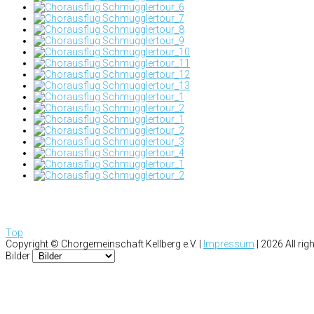
Top
Copyright ©
Chorgemeinschaft Kellberg e.V. |
Impressum
|
2026 All rig
Bilder